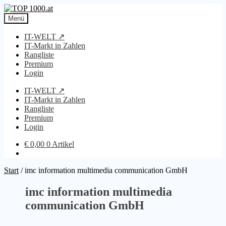
Zur
Zum
Navigation
Inhalt
Menü
springen
springen
IT-WELT ↗
IT-Markt in Zahlen
Rangliste
Premium
Login
IT-WELT ↗
IT-Markt in Zahlen
Rangliste
Premium
Login
€
0,00
0 Artikel
Start
/
imc information multimedia communication GmbH
imc information multimedia
communication GmbH