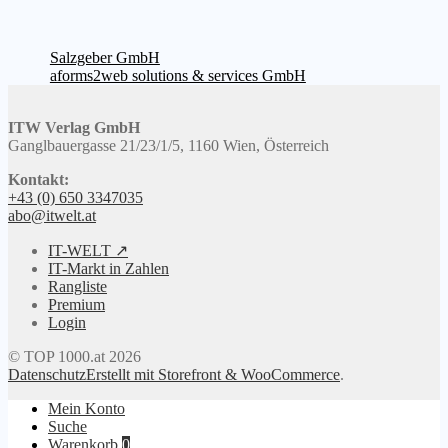
Beitragsnavigation
Vorheriger
Salzgeber GmbH
Beitrag:
Nächster
aforms2web solutions & services GmbH
Beitrag:
ITW Verlag GmbH
Ganglbauergasse 21/23/1/5, 1160 Wien, Österreich
Kontakt:
+43 (0) 650 3347035
abo@itwelt.at
IT-WELT ↗
IT-Markt in Zahlen
Rangliste
Premium
Login
© TOP 1000.at 2026
Datenschutz
Erstellt mit Storefront & WooCommerce
.
Mein Konto
Suche
Warenkorb
0