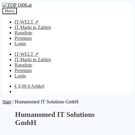
Zur
Zum
Navigation
Inhalt
Menü
springen
springen
IT-WELT ↗
IT-Markt in Zahlen
Rangliste
Premium
Login
IT-WELT ↗
IT-Markt in Zahlen
Rangliste
Premium
Login
€
0,00
0 Artikel
Start
/
Humanomed IT Solutions GmbH
Humanomed IT Solutions
GmbH