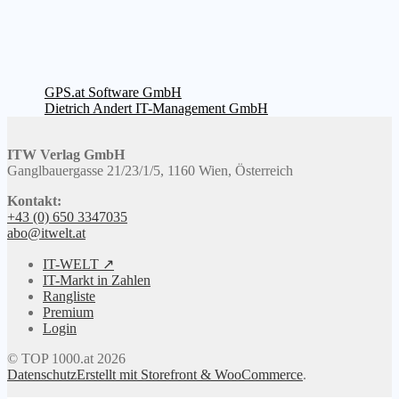
Beitragsnavigation
Vorheriger
GPS.at Software GmbH
Beitrag:
Nächster
Dietrich Andert IT-Management GmbH
Beitrag:
ITW Verlag GmbH
Ganglbauergasse 21/23/1/5, 1160 Wien, Österreich
Kontakt:
+43 (0) 650 3347035
abo@itwelt.at
IT-WELT ↗
IT-Markt in Zahlen
Rangliste
Premium
Login
© TOP 1000.at 2026
Datenschutz
Erstellt mit Storefront & WooCommerce
.