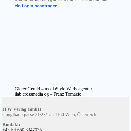
ein Login beantragen
.
Beitragsnavigation
Vorheriger
Gierer Gerald – mediaStyle Werbeagentur
Beitrag:
Nächster
ilab crossmedia og – Franz Tomazic
Beitrag:
ITW Verlag GmbH
Ganglbauergasse 21/23/1/5, 1160 Wien, Österreich
Kontakt:
+43 (0) 650 3347035