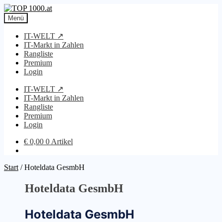
Zur
Zum
Navigation
Inhalt
Menü
springen
springen
IT-WELT ↗
IT-Markt in Zahlen
Rangliste
Premium
Login
IT-WELT ↗
IT-Markt in Zahlen
Rangliste
Premium
Login
€
0,00
0 Artikel
Start
/
Hoteldata GesmbH
Hoteldata GesmbH
Hoteldata GesmbH