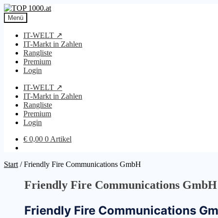
Zur
Zum
Navigation
Inhalt
Menü
springen
springen
IT-WELT ↗
IT-Markt in Zahlen
Rangliste
Premium
Login
IT-WELT ↗
IT-Markt in Zahlen
Rangliste
Premium
Login
€
0,00
0 Artikel
Start
/
Friendly Fire Communications GmbH
Friendly Fire Communications GmbH
Friendly Fire Communications G