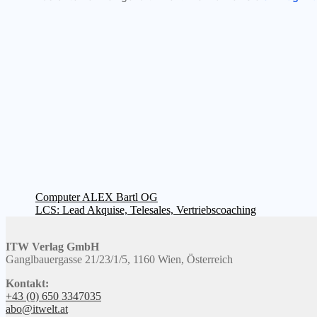
Beitragsnavigation
Vorheriger
Computer ALEX Bartl OG
Beitrag:
Nächster
LCS: Lead Akquise, Telesales, Vertriebscoaching
Beitrag:
ITW Verlag GmbH
Ganglbauergasse 21/23/1/5, 1160 Wien, Österreich
Kontakt:
+43 (0) 650 3347035
abo@itwelt.at