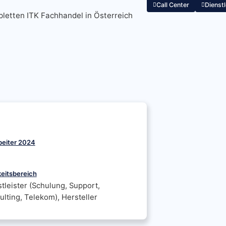
Call Center
Dienst
mpletten ITK Fachhandel in Österreich
beiter 2024
keitsbereich
tleister (Schulung, Support,
lting, Telekom), Hersteller