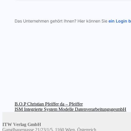
Das Unternehmen gehört Ihnen? Hier können Sie
ein Login 
Beitragsnavigation
Vorheriger
B.O.P Christian Pfeiffer da – Pfeiffer
Beitrag:
Nächster
ISM Integrierte System Modelle DatenverarbeitungsgesmbH
Beitrag:
ITW Verlag GmbH
Ganglbauergasse 21/23/1/5, 1160 Wien, Österreich