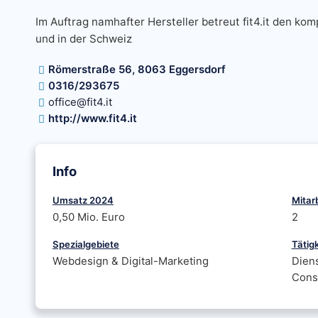
Im Auftrag namhafter Hersteller betreut fit4.it den ko
und in der Schweiz
Römerstraße 56, 8063 Eggersdorf
0316/293675
office@fit4.it
http://www.fit4.it
Info
Umsatz 2024
Mitar
0,50 Mio. Euro
2
Spezialgebiete
Tätig
Webdesign & Digital-Marketing
Diens
Consu