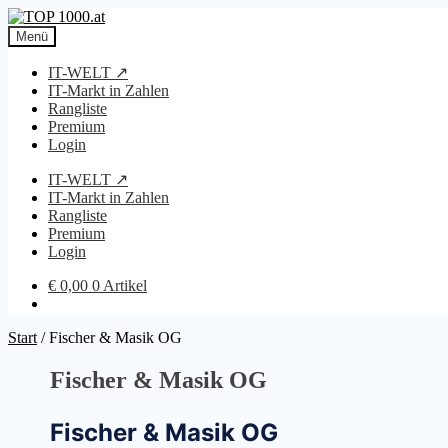
Zur
Zum
Navigation
Inhalt
Menü
springen
springen
IT-WELT ↗
IT-Markt in Zahlen
Rangliste
Premium
Login
IT-WELT ↗
IT-Markt in Zahlen
Rangliste
Premium
Login
€
0,00
0 Artikel
Start
/
Fischer & Masik OG
Fischer & Masik OG
Fischer & Masik OG