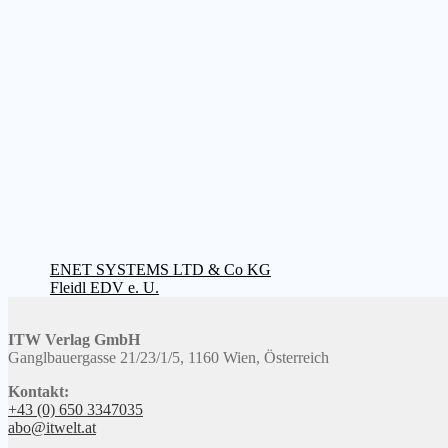
Beitragsnavigation
Vorheriger
ENET SYSTEMS LTD & Co KG
Beitrag:
Nächster
Fleidl EDV e. U.
Beitrag:
ITW Verlag GmbH
Ganglbauergasse 21/23/1/5, 1160 Wien, Österreich
Kontakt:
+43 (0) 650 3347035
abo@itwelt.at