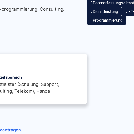
Datenerfassungsdiens
/-programmierung, Consulting.
Dienstleistung
IKT
Programmierung
keitsbereich
tleister (Schulung, Support,
lting, Telekom), Handel
beantragen
.