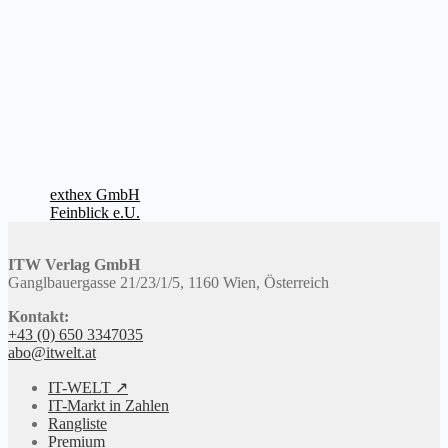
Beitragsnavigation
Vorheriger
exthex GmbH
Beitrag:
Nächster
Feinblick e.U.
Beitrag:
ITW Verlag GmbH
Ganglbauergasse 21/23/1/5, 1160 Wien, Österreich
Kontakt:
+43 (0) 650 3347035
abo@itwelt.at
IT-WELT ↗
IT-Markt in Zahlen
Rangliste
Premium