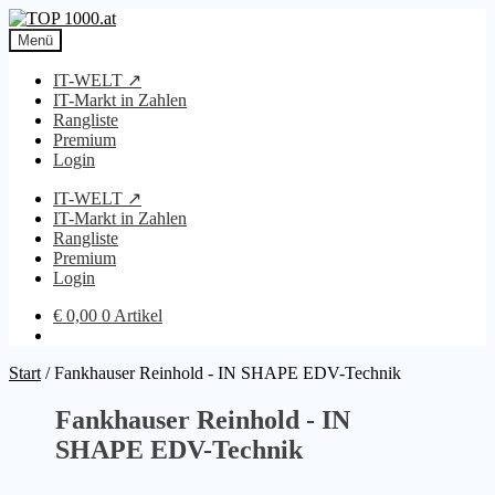
Zur
Zum
Navigation
Inhalt
Menü
springen
springen
IT-WELT ↗
IT-Markt in Zahlen
Rangliste
Premium
Login
IT-WELT ↗
IT-Markt in Zahlen
Rangliste
Premium
Login
€
0,00
0 Artikel
Start
/
Fankhauser Reinhold - IN SHAPE EDV-Technik
Fankhauser Reinhold - IN
SHAPE EDV-Technik