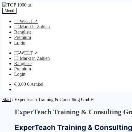
Zur
Zum
Navigation
Inhalt
Menü
springen
springen
IT-WELT ↗
IT-Markt in Zahlen
Rangliste
Premium
Login
IT-WELT ↗
IT-Markt in Zahlen
Rangliste
Premium
Login
€
0,00
0 Artikel
Start
/
ExperTeach Training & Consulting GmbH
ExperTeach Training & Consulting 
ExperTeach Training & Consulti