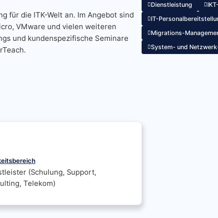
Dienstleistung
IKT
ng für die ITK-Welt an. Im Angebot sind
IT-Personalbereitstell
icro, VMware und vielen weiteren
Migrations-Manageme
ings und kundenspezifische Seminare
System- und Netzwerk
erTeach.
keitsbereich
tleister (Schulung, Support,
ulting, Telekom)