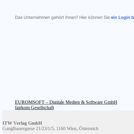
Das Unternehmen gehört Ihnen? Hier können Sie
ein Login 
Beitragsnavigation
Vorheriger
EUROMSOFT – Digitale Medien & Software GmbH
Beitrag:
Nächster
fairkom Gesellschaft
Beitrag:
ITW Verlag GmbH
Ganglbauergasse 21/23/1/5, 1160 Wien, Österreich