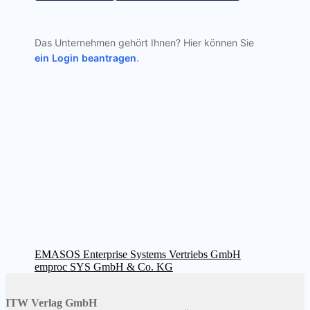
Das Unternehmen gehört Ihnen? Hier können Sie
ein Login beantragen
.
Beitragsnavigation
Vorheriger
EMASOS Enterprise Systems Vertriebs GmbH
Beitrag:
Nächster
emproc SYS GmbH & Co. KG
Beitrag:
ITW Verlag GmbH