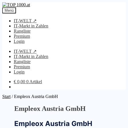
Zur
Zum
Navigation
Inhalt
Menü
springen
springen
IT-WELT ↗
IT-Markt in Zahlen
Rangliste
Premium
Login
IT-WELT ↗
IT-Markt in Zahlen
Rangliste
Premium
Login
€
0,00
0 Artikel
Start
/
Empleox Austria GmbH
Empleox Austria GmbH
Empleox Austria GmbH