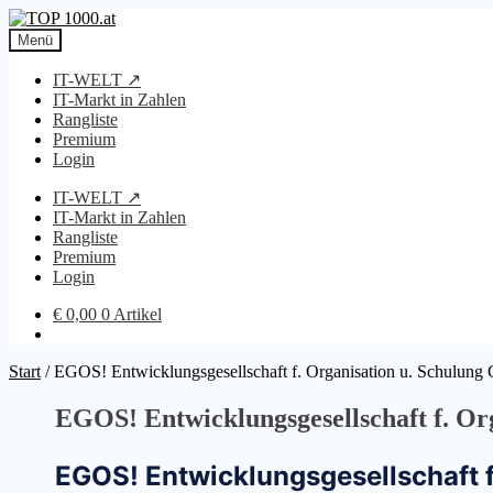
Zur
Zum
Navigation
Inhalt
Menü
springen
springen
IT-WELT ↗
IT-Markt in Zahlen
Rangliste
Premium
Login
IT-WELT ↗
IT-Markt in Zahlen
Rangliste
Premium
Login
€
0,00
0 Artikel
Start
/
EGOS! Entwicklungsgesellschaft f. Organisation u. Schulung
EGOS! Entwicklungsgesellschaft f. Or
EGOS! Entwicklungsgesellschaft f.