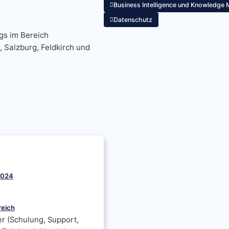
Business Intelligence und Knowledg
Datenschutz
gs im Bereich
, Salzburg, Feldkirch und
2024
reich
er (Schulung, Support,