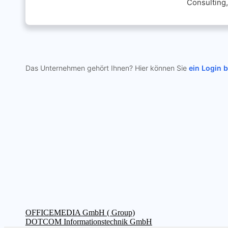
Consulting
Das Unternehmen gehört Ihnen? Hier können Sie
ein Login 
Beitragsnavigation
Vorheriger
OFFICEMEDIA GmbH ( Group)
Beitrag:
Nächster
DOTCOM Informationstechnik GmbH