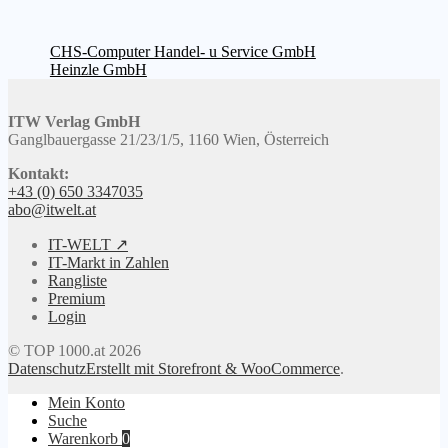
Beitragsnavigation
Vorheriger
CHS-Computer Handel- u Service GmbH
Beitrag:
Nächster
Heinzle GmbH
Beitrag:
ITW Verlag GmbH
Ganglbauergasse 21/23/1/5, 1160 Wien, Österreich
Kontakt:
+43 (0) 650 3347035
abo@itwelt.at
IT-WELT ↗
IT-Markt in Zahlen
Rangliste
Premium
Login
© TOP 1000.at 2026
Datenschutz
Erstellt mit Storefront & WooCommerce
.
Mein Konto
Suche
Warenkorb
0