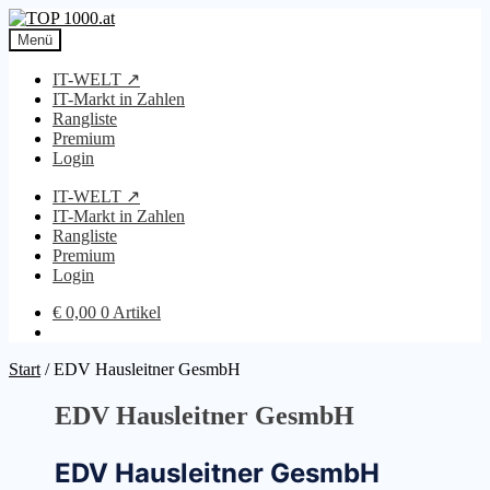
Zur
Zum
Navigation
Inhalt
Menü
springen
springen
IT-WELT ↗
IT-Markt in Zahlen
Rangliste
Premium
Login
IT-WELT ↗
IT-Markt in Zahlen
Rangliste
Premium
Login
€
0,00
0 Artikel
Start
/
EDV Hausleitner GesmbH
EDV Hausleitner GesmbH
EDV Hausleitner GesmbH