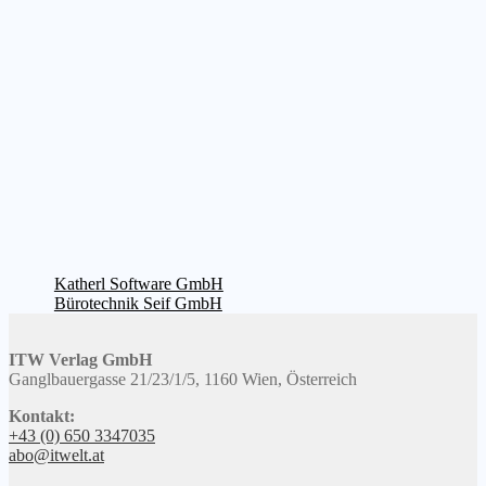
Beitragsnavigation
Vorheriger
Katherl Software GmbH
Beitrag:
Nächster
Bürotechnik Seif GmbH
Beitrag:
ITW Verlag GmbH
Ganglbauergasse 21/23/1/5, 1160 Wien, Österreich
Kontakt:
+43 (0) 650 3347035
abo@itwelt.at