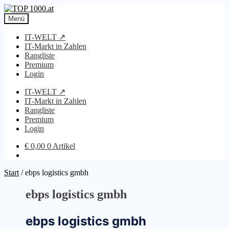
Zur
Zum
Navigation
Inhalt
Menü
springen
springen
IT-WELT ↗
IT-Markt in Zahlen
Rangliste
Premium
Login
IT-WELT ↗
IT-Markt in Zahlen
Rangliste
Premium
Login
€
0,00
0 Artikel
Start
/
ebps logistics gmbh
ebps logistics gmbh
ebps logistics gmbh