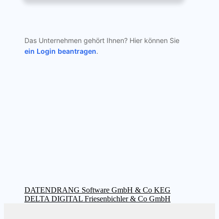
Das Unternehmen gehört Ihnen? Hier können Sie
ein Login beantragen
.
Beitragsnavigation
Vorheriger
DATENDRANG Software GmbH & Co KEG
Beitrag:
Nächster
DELTA DIGITAL Friesenbichler & Co GmbH
Beitrag: