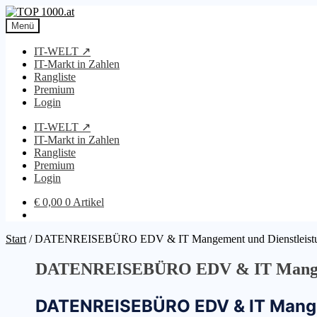
Zur
Zum
Navigation
Inhalt
Menü
springen
springen
IT-WELT ↗
IT-Markt in Zahlen
Rangliste
Premium
Login
IT-WELT ↗
IT-Markt in Zahlen
Rangliste
Premium
Login
€
0,00
0 Artikel
Start
/
DATENREISEBÜRO EDV & IT Mangement und Dienstleis
DATENREISEBÜRO EDV & IT Mangem
DATENREISEBÜRO EDV & IT Mange