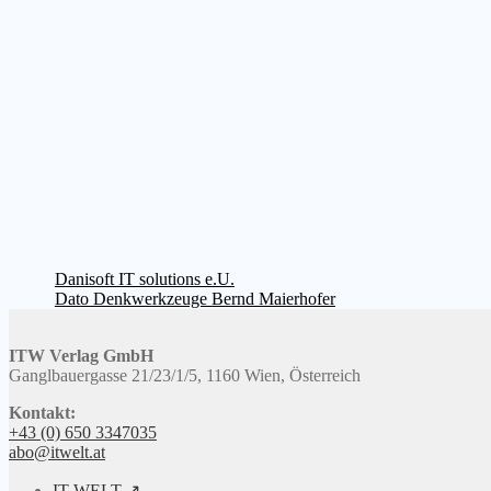
Beitragsnavigation
Vorheriger
Danisoft IT solutions e.U.
Beitrag:
Nächster
Dato Denkwerkzeuge Bernd Maierhofer
Beitrag:
ITW Verlag GmbH
Ganglbauergasse 21/23/1/5, 1160 Wien, Österreich
Kontakt:
+43 (0) 650 3347035
abo@itwelt.at
IT-WELT ↗