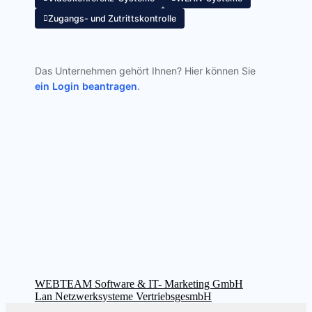
Zugangs- und Zutrittskontrolle
Das Unternehmen gehört Ihnen? Hier können Sie
ein Login beantragen
.
Beitragsnavigation
Vorheriger
WEBTEAM Software & IT- Marketing GmbH
Beitrag:
Nächster
Lan Netzwerksysteme VertriebsgesmbH
Beitrag: