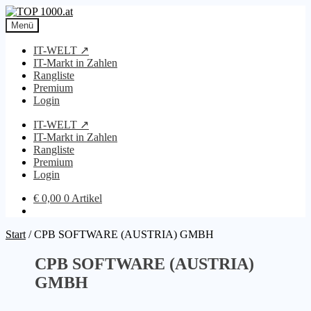
Zur
Zum
Navigation
Inhalt
Menü
springen
springen
IT-WELT ↗
IT-Markt in Zahlen
Rangliste
Premium
Login
IT-WELT ↗
IT-Markt in Zahlen
Rangliste
Premium
Login
€
0,00
0 Artikel
Start
/
CPB SOFTWARE (AUSTRIA) GMBH
CPB SOFTWARE (AUSTRIA)
GMBH