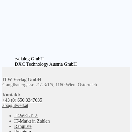
Beitragsnavigation
Vorheriger
e-dialog GmbH
Beitrag:
Nächster
DXC Technology Austria GmbH
Beitrag:
ITW Verlag GmbH
Ganglbauergasse 21/23/1/5, 1160 Wien, Österreich
Kontakt:
+43 (0) 650 3347035
abo@itwelt.at
IT-WELT ↗
IT-Markt in Zahlen
Rangliste
Premium