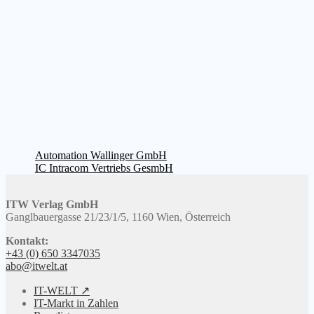
Beitragsnavigation
Vorheriger
Automation Wallinger GmbH
Beitrag:
Nächster
IC Intracom Vertriebs GesmbH
Beitrag:
ITW Verlag GmbH
Ganglbauergasse 21/23/1/5, 1160 Wien, Österreich
Kontakt:
+43 (0) 650 3347035
abo@itwelt.at
IT-WELT ↗
IT-Markt in Zahlen