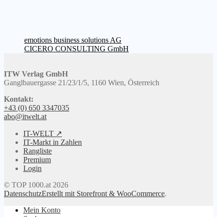
Beitragsnavigation
Vorheriger
emotions business solutions AG
Beitrag:
Nächster
CICERO CONSULTING GmbH
Beitrag:
ITW Verlag GmbH
Ganglbauergasse 21/23/1/5, 1160 Wien, Österreich
Kontakt:
+43 (0) 650 3347035
abo@itwelt.at
IT-WELT ↗
IT-Markt in Zahlen
Rangliste
Premium
Login
© TOP 1000.at 2026
Datenschutz
Erstellt mit Storefront & WooCommerce
.
Mein Konto