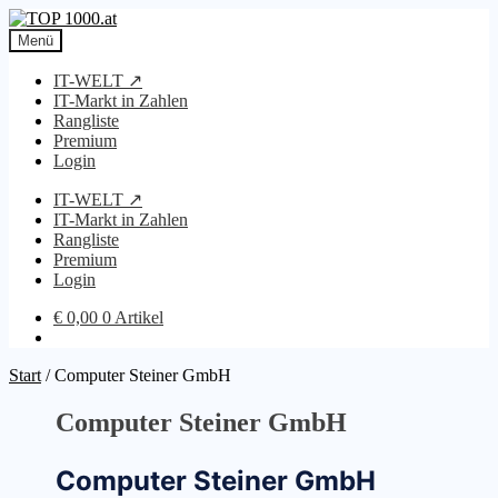
Zur
Zum
Navigation
Inhalt
Menü
springen
springen
IT-WELT ↗
IT-Markt in Zahlen
Rangliste
Premium
Login
IT-WELT ↗
IT-Markt in Zahlen
Rangliste
Premium
Login
€
0,00
0 Artikel
Start
/
Computer Steiner GmbH
Computer Steiner GmbH
Computer Steiner GmbH