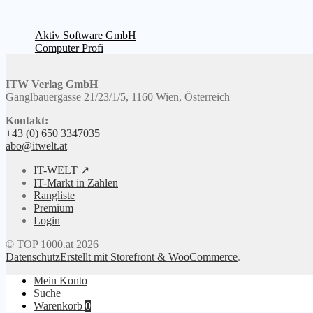
Beitragsnavigation
Vorheriger
Aktiv Software GmbH
Beitrag:
Nächster
Computer Profi
Beitrag:
ITW Verlag GmbH
Ganglbauergasse 21/23/1/5, 1160 Wien, Österreich
Kontakt:
+43 (0) 650 3347035
abo@itwelt.at
IT-WELT ↗
IT-Markt in Zahlen
Rangliste
Premium
Login
© TOP 1000.at 2026
Datenschutz
Erstellt mit Storefront & WooCommerce
.
Mein Konto
Suche
Warenkorb
0