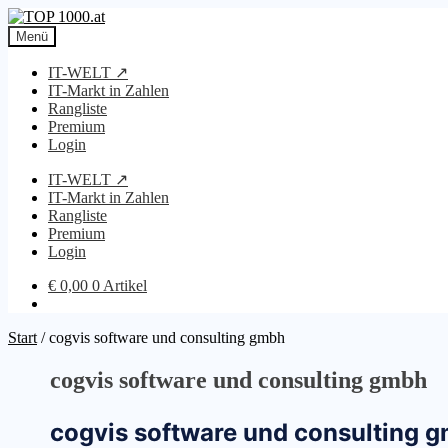
Zur
Zum
Navigation
Inhalt
Menü
springen
springen
IT-WELT ↗
IT-Markt in Zahlen
Rangliste
Premium
Login
IT-WELT ↗
IT-Markt in Zahlen
Rangliste
Premium
Login
€
0,00
0 Artikel
Start
/
cogvis software und consulting gmbh
cogvis software und consulting gmbh
cogvis software und consulting 