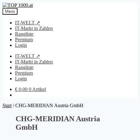
Zur
Zum
Navigation
Inhalt
Menü
springen
springen
IT-WELT ↗
IT-Markt in Zahlen
Rangliste
Premium
Login
IT-WELT ↗
IT-Markt in Zahlen
Rangliste
Premium
Login
€
0,00
0 Artikel
Start
/
CHG-MERIDIAN Austria GmbH
CHG-MERIDIAN Austria
GmbH