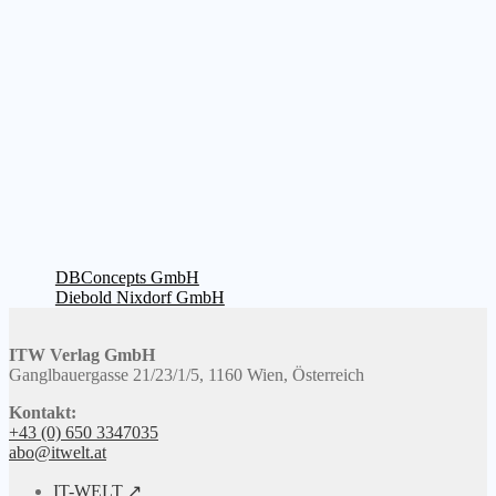
Beitragsnavigation
Vorheriger
DBConcepts GmbH
Beitrag:
Nächster
Diebold Nixdorf GmbH
Beitrag:
ITW Verlag GmbH
Ganglbauergasse 21/23/1/5, 1160 Wien, Österreich
Kontakt:
+43 (0) 650 3347035
abo@itwelt.at
IT-WELT ↗