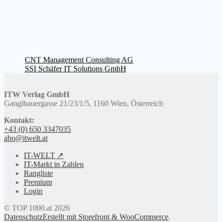
Beitragsnavigation
Vorheriger
CNT Management Consulting AG
Beitrag:
Nächster
SSI Schäfer IT Solutions GmbH
Beitrag:
ITW Verlag GmbH
Ganglbauergasse 21/23/1/5, 1160 Wien, Österreich
Kontakt:
+43 (0) 650 3347035
abo@itwelt.at
IT-WELT ↗
IT-Markt in Zahlen
Rangliste
Premium
Login
© TOP 1000.at 2026
Datenschutz
Erstellt mit Storefront & WooCommerce
.