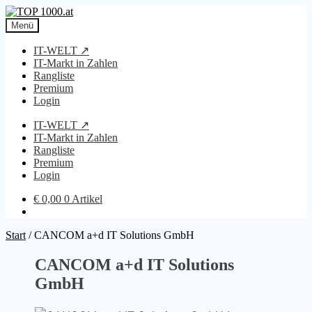
Zur
Zum
Navigation
Inhalt
Menü
springen
springen
IT-WELT ↗
IT-Markt in Zahlen
Rangliste
Premium
Login
IT-WELT ↗
IT-Markt in Zahlen
Rangliste
Premium
Login
€
0,00
0 Artikel
Start
/
CANCOM a+d IT Solutions GmbH
CANCOM a+d IT Solutions
GmbH