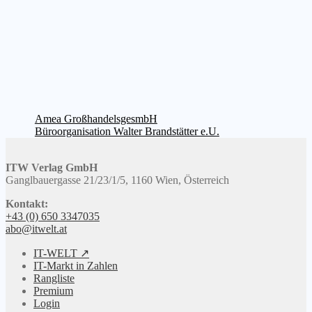
Beitragsnavigation
Vorheriger
Amea GroßhandelsgesmbH
Beitrag:
Nächster
Büroorganisation Walter Brandstätter e.U.
Beitrag:
ITW Verlag GmbH
Ganglbauergasse 21/23/1/5, 1160 Wien, Österreich
Kontakt:
+43 (0) 650 3347035
abo@itwelt.at
IT-WELT ↗
IT-Markt in Zahlen
Rangliste
Premium
Login