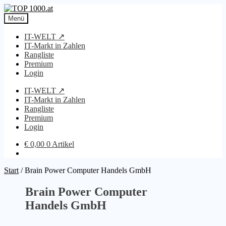
Zur
Zum
Navigation
Inhalt
Menü
springen
springen
IT-WELT ↗
IT-Markt in Zahlen
Rangliste
Premium
Login
IT-WELT ↗
IT-Markt in Zahlen
Rangliste
Premium
Login
€
0,00
0 Artikel
Start
/
Brain Power Computer Handels GmbH
Brain Power Computer
Handels GmbH