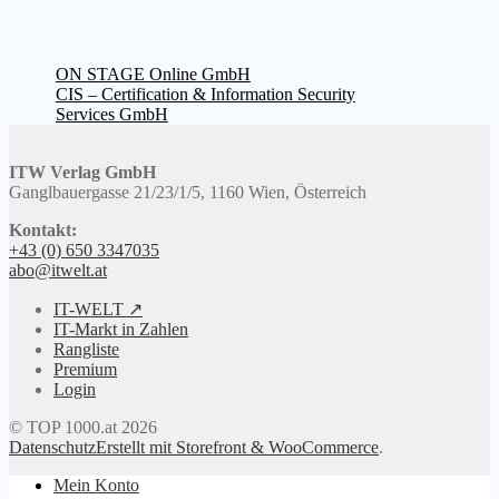
Beitragsnavigation
Vorheriger
ON STAGE Online GmbH
Beitrag:
Nächster
CIS – Certification & Information Security
Beitrag:
Services GmbH
ITW Verlag GmbH
Ganglbauergasse 21/23/1/5, 1160 Wien, Österreich
Kontakt:
+43 (0) 650 3347035
abo@itwelt.at
IT-WELT ↗
IT-Markt in Zahlen
Rangliste
Premium
Login
© TOP 1000.at 2026
Datenschutz
Erstellt mit Storefront & WooCommerce
.
Mein Konto