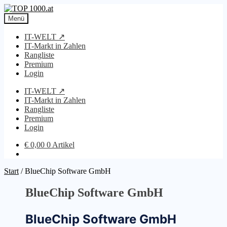
Zur
Zum
Navigation
Inhalt
Menü
springen
springen
IT-WELT ↗
IT-Markt in Zahlen
Rangliste
Premium
Login
IT-WELT ↗
IT-Markt in Zahlen
Rangliste
Premium
Login
€
0,00
0 Artikel
Start
/
BlueChip Software GmbH
BlueChip Software GmbH
BlueChip Software GmbH