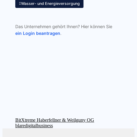
Wasser- und Energieversorgung
Das Unternehmen gehört Ihnen? Hier können Sie
ein Login beantragen
.
Beitragsnavigation
Vorheriger
BitXtreme Haberfellner & Weilguny OG
Beitrag:
Nächster
blaredigitalbusiness
Beitrag: