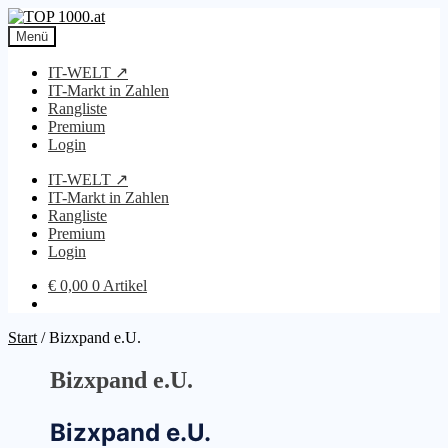
Zur
Zum
Navigation
Inhalt
Menü
springen
springen
IT-WELT ↗
IT-Markt in Zahlen
Rangliste
Premium
Login
IT-WELT ↗
IT-Markt in Zahlen
Rangliste
Premium
Login
€
0,00
0 Artikel
Start
/
Bizxpand e.U.
Bizxpand e.U.
Bizxpand e.U.