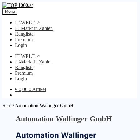
Zur
Zum
Navigation
Inhalt
Menü
springen
springen
IT-WELT ↗
IT-Markt in Zahlen
Rangliste
Premium
Login
IT-WELT ↗
IT-Markt in Zahlen
Rangliste
Premium
Login
€
0,00
0 Artikel
Start
/
Automation Wallinger GmbH
Automation Wallinger GmbH
Automation Wallinger