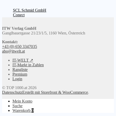
Beitragsnavigation
Vorheriger
SCL Schmid GmbH
Beitrag:
Nächster
Conect
Beitrag:
ITW Verlag GmbH
Ganglbauergasse 21/23/1/5, 1160 Wien, Österreich
Kontakt:
+43 (0) 650 3347035
abo@itwelt.at
IT-WELT ↗
IT-Markt in Zahlen
Rangliste
Premium
Login
© TOP 1000.at 2026
Datenschutz
Erstellt mit Storefront & WooCommerce
.
Mein Konto
Suche
Warenkorb
0