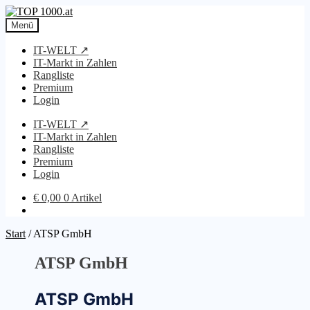
Zur
Zum
Navigation
Inhalt
Menü
springen
springen
IT-WELT ↗
IT-Markt in Zahlen
Rangliste
Premium
Login
IT-WELT ↗
IT-Markt in Zahlen
Rangliste
Premium
Login
€
0,00
0 Artikel
Start
/
ATSP GmbH
ATSP GmbH
ATSP GmbH