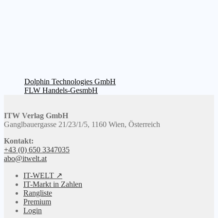
Beitragsnavigation
Vorheriger
Dolphin Technologies GmbH
Beitrag:
Nächster
FLW Handels-GesmbH
Beitrag:
ITW Verlag GmbH
Ganglbauergasse 21/23/1/5, 1160 Wien, Österreich
Kontakt:
+43 (0) 650 3347035
abo@itwelt.at
IT-WELT ↗
IT-Markt in Zahlen
Rangliste
Premium
Login