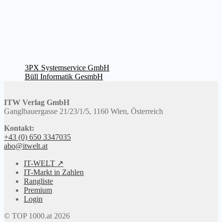
Beitragsnavigation
Vorheriger
3PX Systemservice GmbH
Beitrag:
Nächster
Büll Informatik GesmbH
Beitrag:
ITW Verlag GmbH
Ganglbauergasse 21/23/1/5, 1160 Wien, Österreich
Kontakt:
+43 (0) 650 3347035
abo@itwelt.at
IT-WELT ↗
IT-Markt in Zahlen
Rangliste
Premium
Login
© TOP 1000.at 2026