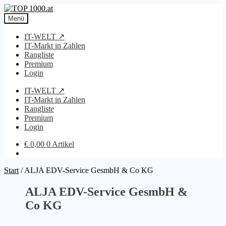
Zur
Zum
Navigation
Inhalt
Menü
springen
springen
IT-WELT ↗
IT-Markt in Zahlen
Rangliste
Premium
Login
IT-WELT ↗
IT-Markt in Zahlen
Rangliste
Premium
Login
€
0,00
0 Artikel
Start
/
ALJA EDV-Service GesmbH & Co KG
ALJA EDV-Service GesmbH &
Co KG