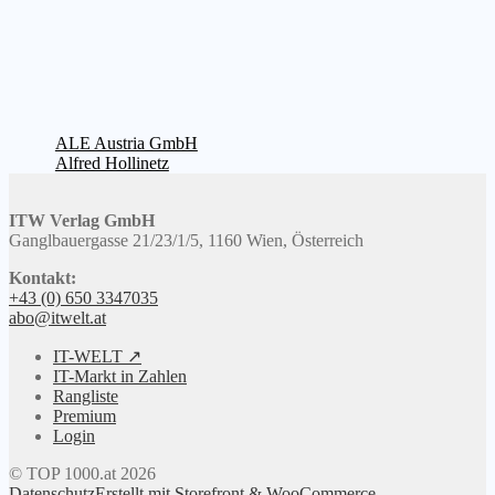
Beitragsnavigation
Vorheriger
ALE Austria GmbH
Beitrag:
Nächster
Alfred Hollinetz
Beitrag:
ITW Verlag GmbH
Ganglbauergasse 21/23/1/5, 1160 Wien, Österreich
Kontakt:
+43 (0) 650 3347035
abo@itwelt.at
IT-WELT ↗
IT-Markt in Zahlen
Rangliste
Premium
Login
© TOP 1000.at 2026
Datenschutz
Erstellt mit Storefront & WooCommerce
.