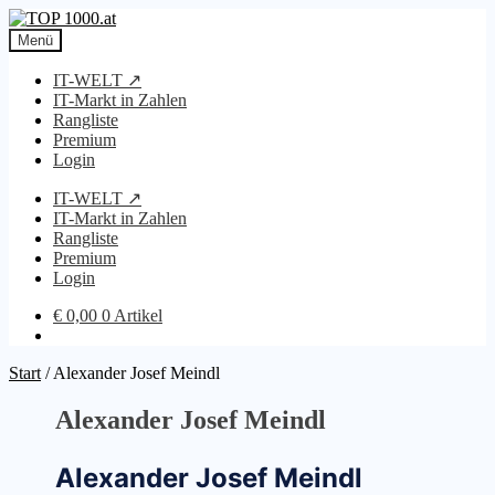
Zur
Zum
Navigation
Inhalt
Menü
springen
springen
IT-WELT ↗
IT-Markt in Zahlen
Rangliste
Premium
Login
IT-WELT ↗
IT-Markt in Zahlen
Rangliste
Premium
Login
€
0,00
0 Artikel
Start
/
Alexander Josef Meindl
Alexander Josef Meindl
Alexander Josef Meindl