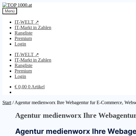
Zur
Zum
Navigation
Inhalt
Menü
springen
springen
IT-WELT ↗
IT-Markt in Zahlen
Rangliste
Premium
Login
IT-WELT ↗
IT-Markt in Zahlen
Rangliste
Premium
Login
€
0,00
0 Artikel
Start
/
Agentur medienworx Ihre Webagentur fur E-Commerce, Webse
Agentur medienworx Ihre Webagentur
Agentur medienworx Ihre Webage