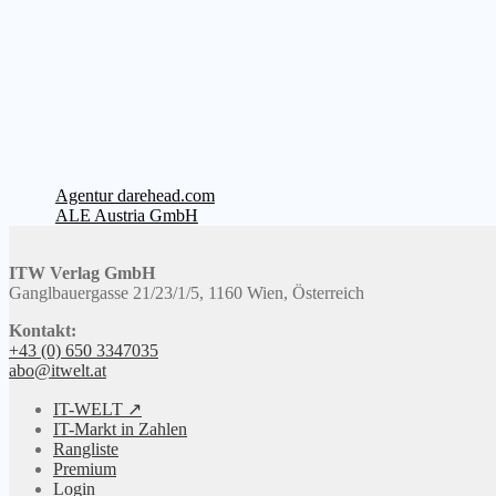
Beitragsnavigation
Vorheriger
Agentur darehead.com
Beitrag:
Nächster
ALE Austria GmbH
Beitrag:
ITW Verlag GmbH
Ganglbauergasse 21/23/1/5, 1160 Wien, Österreich
Kontakt:
+43 (0) 650 3347035
abo@itwelt.at
IT-WELT ↗
IT-Markt in Zahlen
Rangliste
Premium
Login