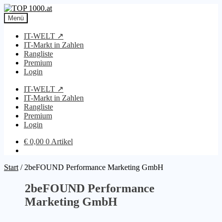
Zur
Zum
Navigation
Inhalt
Menü
springen
springen
IT-WELT ↗
IT-Markt in Zahlen
Rangliste
Premium
Login
IT-WELT ↗
IT-Markt in Zahlen
Rangliste
Premium
Login
€
0,00
0 Artikel
Start
/
2beFOUND Performance Marketing GmbH
2beFOUND Performance
Marketing GmbH