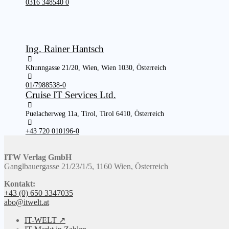
0316 348540 0
Ing. Rainer Hantsch
Khunngasse 21/20, Wien, Wien 1030, Österreich
01/7988538-0
Cruise IT Services Ltd.
Puelacherweg 11a, Tirol, Tirol 6410, Österreich
+43 720 010196-0
ITW Verlag GmbH
Ganglbauergasse 21/23/1/5, 1160 Wien, Österreich
Kontakt:
+43 (0) 650 3347035
abo@itwelt.at
IT-WELT ↗