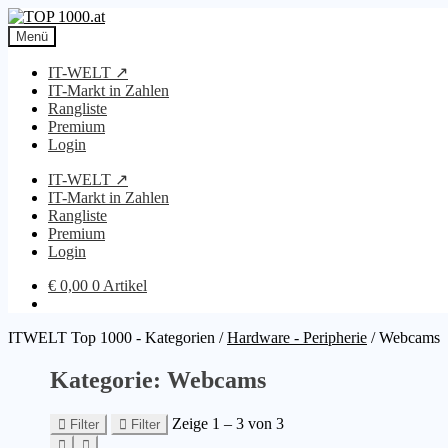
Zur
Zum
Navigation
Inhalt
Menü
springen
springen
IT-WELT ↗
IT-Markt in Zahlen
Rangliste
Premium
Login
IT-WELT ↗
IT-Markt in Zahlen
Rangliste
Premium
Login
€
0,00
0 Artikel
ITWELT Top 1000 - Kategorien
/
Hardware - Peripherie
/
Webcams
Kategorie: Webcams
Zeige 1 – 3 von 3
Filter
Filter