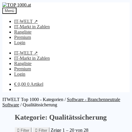
Zur
Zum
Navigation
Inhalt
Menü
springen
springen
IT-WELT ↗
IT-Markt in Zahlen
Rangliste
Premium
Login
IT-WELT ↗
IT-Markt in Zahlen
Rangliste
Premium
Login
€
0,00
0 Artikel
ITWELT Top 1000 - Kategorien
/
Software - Branchenneutrale
Software
/
Qualitätssicherung
Kategorie: Qualitätssicherung
Zeige 1 – 20 von 28
Filter
Filter