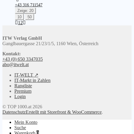
+43 316 711547
Zeige: 20
10
50
1
2
ITW Verlag GmbH
Ganglbauergasse 21/23/1/5, 1160 Wien, Österreich
Kontakt:
+43 (0) 650 3347035
abo@itwelt.at
IT-WELT ↗
IT-Markt in Zahlen
Rangliste
Premium
Login
© TOP 1000.at 2026
Datenschutz
Erstellt mit Storefront & WooCommerce
.
Mein Konto
Suche
Warenkorb
0