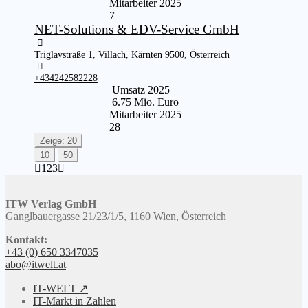
Mitarbeiter 2025
7
NET-Solutions & EDV-Service GmbH
Triglavstraße 1, Villach, Kärnten 9500, Österreich
+434242582228
Umsatz 2025
6.75 Mio. Euro
Mitarbeiter 2025
28
Zeige: 20
10
50
1
2
3
ITW Verlag GmbH
Ganglbauergasse 21/23/1/5, 1160 Wien, Österreich
Kontakt:
+43 (0) 650 3347035
abo@itwelt.at
IT-WELT ↗
IT-Markt in Zahlen